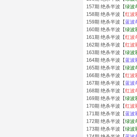
157期 绝杀半波【
绿波
158期 绝杀半波【
红波
159期 绝杀半波【
蓝波
160期 绝杀半波【
绿波
161期 绝杀半波【
红波
162期 绝杀半波【
红波
163期 绝杀半波【
绿波
164期 绝杀半波【
蓝波
165期 绝杀半波【
绿波
166期 绝杀半波【
红波
167期 绝杀半波【
蓝波
168期 绝杀半波【
红波
169期 绝杀半波【
绿波
170期 绝杀半波【
红波
171期 绝杀半波【
蓝波
172期 绝杀半波【
绿波
173期 绝杀半波【
绿波
174期 绝杀半波【
蓝波