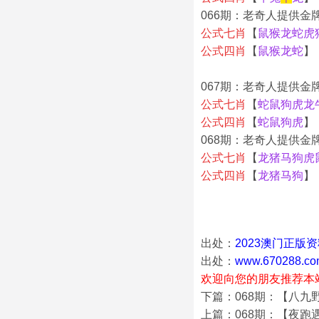
066期：老奇人提供金
公式七肖
【
鼠猴龙蛇虎
公式四肖
【
鼠猴龙蛇
】
067期：老奇人提供金
公式七肖
【
蛇鼠狗虎龙
公式四肖
【
蛇鼠狗虎
】
068期：老奇人提供金牌
公式七肖
【
龙猪马狗虎
公式四肖
【
龙猪马狗
】
出处：
2023澳门正版
出处：
www.670288.co
欢迎向您的朋友推荐本
下篇：068期：【八九
上篇：068期：【夜跑