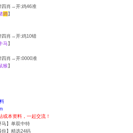
牌四肖→开:鸡46准
猪
鸡
】
牌四肖→开:鸡10错
牛马
】
四肖→开:0000准
鼠猴
】
资料
m
站或本资料，一起交流！
野马】单双中特
遇你】精选24码