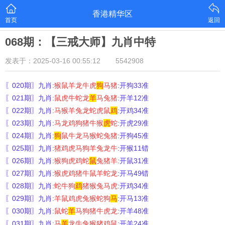
香港精华区
首页
返回
068期：【三戒大师】九肖中特
发表于：2025-03-16 00:55:12
5542908
〖020期〗九肖:
猴鼠羊龙牛虎
狗
马猪
:开狗33准
〖021期〗九肖:
鼠虎牛蛇龙
羊
马兔猪
:开羊12准
〖022期〗九肖:
马猴羊兔龙蛇虎鼠
鸡
:开鸡34准
〖023期〗九肖:
马龙鸡狗猪牛猴
虎
蛇
:开虎29准
〖024期〗九肖:
狗
鼠牛龙马猴蛇兔猪
:开狗45准
〖025期〗九肖:
猪鸡虎马狗羊兔龙牛
:开猴11错
〖026期〗九肖:
猴狗虎鸡蛇
鼠
兔猪羊
:开鼠31准
〖027期〗九肖:
猴虎鸡猪牛鼠羊蛇龙
:开马49错
〖028期〗九肖:
蛇牛狗
鸡
猪猴兔马虎
:开鸡34准
〖029期〗九肖:
羊鼠鸡虎兔猴蛇狗
马
:开马13准
〖030期〗九肖:
鼠蛇
羊
马狗猪牛虎龙
:开羊48准
〖031期〗九肖:
马
羊
龙牛兔猴猪鸡鼠
:开羊24准