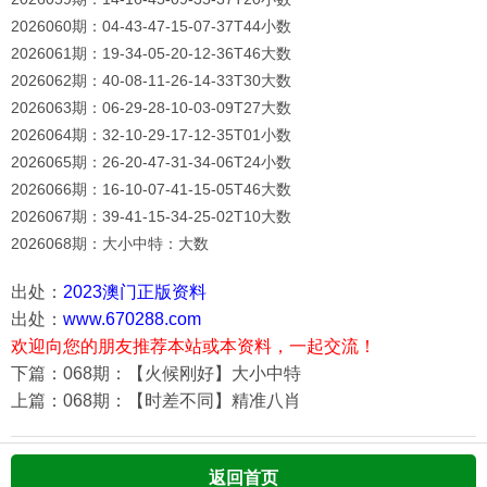
2026060期：04-43-47-15-07-37T44小数
2026061期：19-34-05-20-12-36T46大数
2026062期：40-08-11-26-14-33T30大数
2026063期：06-29-28-10-03-09T27大数
2026064期：32-10-29-17-12-35T01小数
2026065期：26-20-47-31-34-06T24小数
2026066期：16-10-07-41-15-05T46大数
2026067期：39-41-15-34-25-02T10大数
2026068期：大小中特：大数
出处：
2023澳门正版资料
出处：
www.670288.com
欢迎向您的朋友推荐本站或本资料，一起交流！
下篇：068期：【火候刚好】大小中特
上篇：068期：【时差不同】精准八肖
返回首页