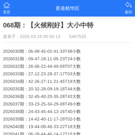
香港精华区
首页
返回
068期：【火候刚好】大小中特
发表于：2025-03-16 00:55:13
5467525
2026030期：06-08-45-02-41-33T48小数
2026031期：09-47-18-11-05-23T24小数
2026032期：26-06-22-44-49-09T07大数
2026033期：27-12-23-28-37-17T03大数
2026034期：42-26-27-11-21-45T19大数
2026035期：20-32-28-09-19-18T44大数
2026036期：32-45-40-20-35-28T43大数
2026037期：33-23-25-34-29-08T49小数
2026038期：24-43-45-44-13-16T40小数
2026039期：14-42-40-11-17-28T02小数
2026040期：19-44-08-46-33-22T18大数
2026041期：06-28-44-46-14-12T15大数