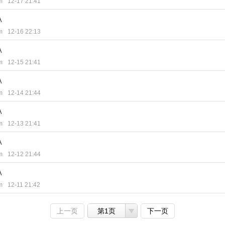
m
12-17 21:41
A
m
12-16 22:13
A
m
12-15 21:41
A
m
12-14 21:44
A
m
12-13 21:41
A
m
12-12 21:44
A
m
12-11 21:42
上一页
第1页
下一页