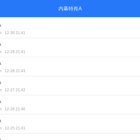
内幕特肖A
A
m
12-30 21:41
A
m
12-29 21:41
A
m
12-28 21:43
A
m
12-27 21:42
A
m
12-26 21:40
A
m
12-25 21:41
A