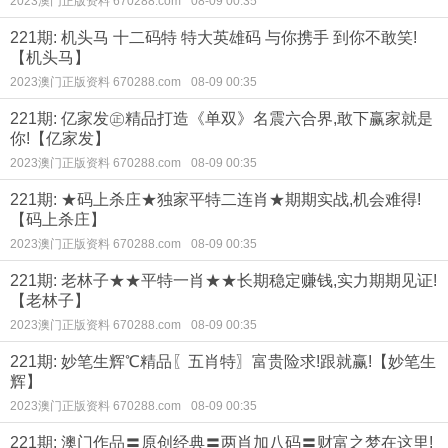
2023澳门正版资料 670288.com
08-09 00:35
221期: 机头马 十二码特 特大英雄码 与你携手 到你不敢笑!
【机头马】
2023澳门正版资料 670288.com
08-09 00:35
221期: 亿家发㊣精品打造《单双》名震六合界,敢下赢家就是
你!【亿家发】
2023澳门正版资料 670288.com
08-09 00:35
221期: ★码上杀庄★独家平特二连肖★期期实战,机会难得!
【码上杀庄】
2023澳门正版资料 670288.com
08-09 00:35
221期: 老林子★★平特一肖★★长期稳定赚钱,实力期期见证!
【老林子】
2023澳门正版资料 670288.com
08-09 00:35
221期: 妙笔生辉℃精品〖五肖特〗富贵险求!跟就赢!【妙笔生
辉】
2023澳门正版资料 670288.com
08-09 00:35
221期: 澳门作品〓原创经典〓两肖加八码〓财富之梦在这里!