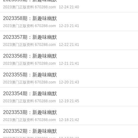
2023澳门正版资料 670288.com
12-24 21:40
2023358期：新趣味幽默
2023澳门正版资料 670288.com
12-23 21:41
2023357期：新趣味幽默
2023澳门正版资料 670288.com
12-22 21:41
2023356期：新趣味幽默
2023澳门正版资料 670288.com
12-21 21:41
2023355期：新趣味幽默
2023澳门正版资料 670288.com
12-20 21:43
2023354期：新趣味幽默
2023澳门正版资料 670288.com
12-19 21:45
2023353期：新趣味幽默
2023澳门正版资料 670288.com
12-18 21:42
2023352期：新趣味幽默