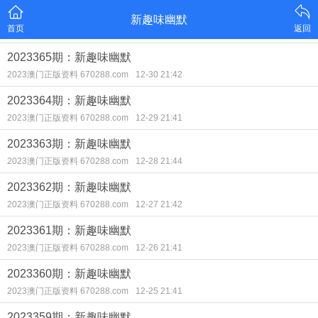
新趣味幽默
首页
返回
2023365期：新趣味幽默
2023澳门正版资料 670288.com
12-30 21:42
2023364期：新趣味幽默
2023澳门正版资料 670288.com
12-29 21:41
2023363期：新趣味幽默
2023澳门正版资料 670288.com
12-28 21:44
2023362期：新趣味幽默
2023澳门正版资料 670288.com
12-27 21:42
2023361期：新趣味幽默
2023澳门正版资料 670288.com
12-26 21:41
2023360期：新趣味幽默
2023澳门正版资料 670288.com
12-25 21:41
2023359期：新趣味幽默