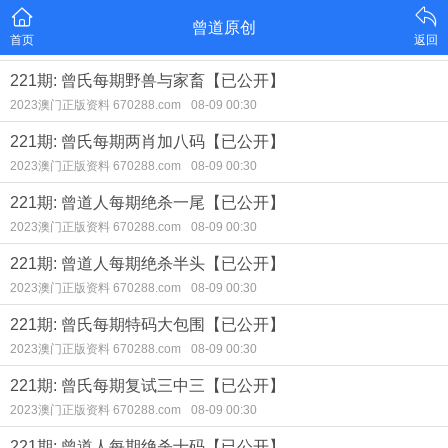
曾道原创
首页
返回
221期: 曾氏每期野兽与家畜【已公开】
2023澳门正版资料 670288.com
08-09 00:30
221期: 曾氏每期两肖加八码【已公开】
2023澳门正版资料 670288.com
08-09 00:30
221期: 曾道人每期绝杀一尾【已公开】
2023澳门正版资料 670288.com
08-09 00:30
221期: 曾道人每期绝杀半头【已公开】
2023澳门正版资料 670288.com
08-09 00:30
221期: 曾氏每期特码大包围【已公开】
2023澳门正版资料 670288.com
08-09 00:30
221期: 曾氏每期复试三中三【已公开】
2023澳门正版资料 670288.com
08-09 00:30
221期: 曾道人每期绝杀十码【已公开】