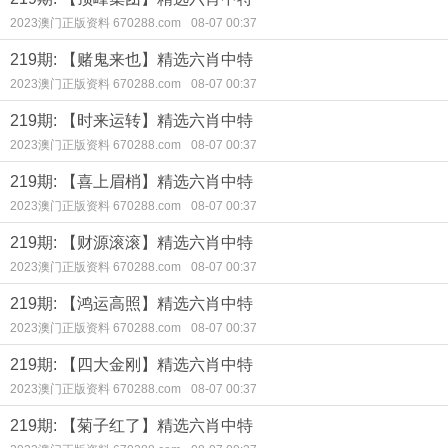
2023澳门正版资料 670288.com
08-07 00:37
219期: 【赌鬼来也】精选六肖中特
2023澳门正版资料 670288.com
08-07 00:37
219期: 【时来运转】精选六肖中特
2023澳门正版资料 670288.com
08-07 00:37
219期: 【喜上眉梢】精选六肖中特
2023澳门正版资料 670288.com
08-07 00:37
219期: 【财源滚滚】精选六肖中特
2023澳门正版资料 670288.com
08-07 00:37
219期: 【鸿运高照】精选六肖中特
2023澳门正版资料 670288.com
08-07 00:37
219期: 【四大金刚】精选六肖中特
2023澳门正版资料 670288.com
08-07 00:37
219期: 【菊子红了】精选六肖中特