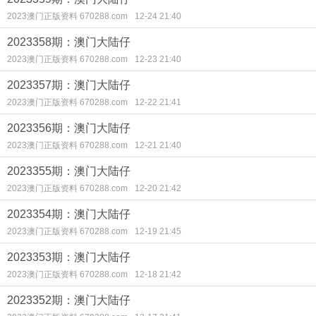
2023澳门正版资料 670288.com
12-24 21:40
2023358期：澳门大陆仔
2023澳门正版资料 670288.com
12-23 21:40
2023357期：澳门大陆仔
2023澳门正版资料 670288.com
12-22 21:41
2023356期：澳门大陆仔
2023澳门正版资料 670288.com
12-21 21:40
2023355期：澳门大陆仔
2023澳门正版资料 670288.com
12-20 21:42
2023354期：澳门大陆仔
2023澳门正版资料 670288.com
12-19 21:45
2023353期：澳门大陆仔
2023澳门正版资料 670288.com
12-18 21:42
2023352期：澳门大陆仔