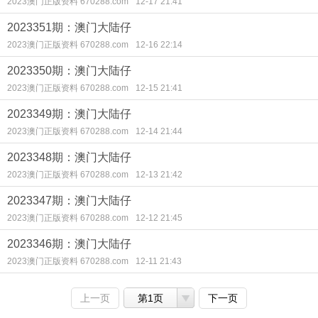
2023澳门正版资料 670288.com
12-17 21:41
2023351期：澳门大陆仔
2023澳门正版资料 670288.com
12-16 22:14
2023350期：澳门大陆仔
2023澳门正版资料 670288.com
12-15 21:41
2023349期：澳门大陆仔
2023澳门正版资料 670288.com
12-14 21:44
2023348期：澳门大陆仔
2023澳门正版资料 670288.com
12-13 21:42
2023347期：澳门大陆仔
2023澳门正版资料 670288.com
12-12 21:45
2023346期：澳门大陆仔
2023澳门正版资料 670288.com
12-11 21:43
上一页
第1页
下一页