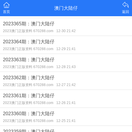
澳门大陆仔
首页
返回
2023365期：澳门大陆仔
2023澳门正版资料 670288.com
12-30 21:42
2023364期：澳门大陆仔
2023澳门正版资料 670288.com
12-29 21:41
2023363期：澳门大陆仔
2023澳门正版资料 670288.com
12-28 21:43
2023362期：澳门大陆仔
2023澳门正版资料 670288.com
12-27 21:42
2023361期：澳门大陆仔
2023澳门正版资料 670288.com
12-26 21:41
2023360期：澳门大陆仔
2023澳门正版资料 670288.com
12-25 21:41
2023359期：澳门大陆仔